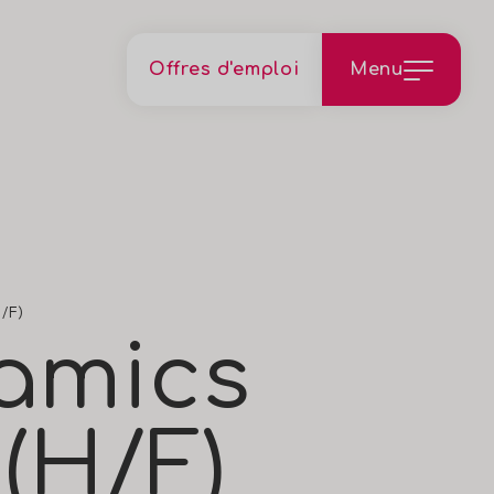
Offres d'emploi
Menu
/F)
amics
(H/F)