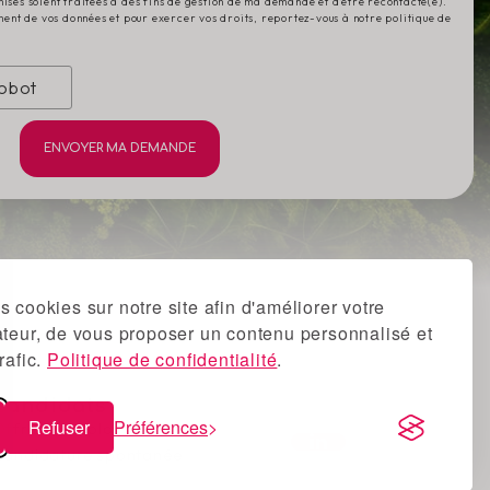
ises soient traitées à des fins de gestion de ma demande et d'être recontacté(e).
ement de vos données et pour exercer vos droits, reportez-vous à notre politique de
robot
s cookies sur notre site afin d'améliorer votre
ateur, de vous proposer un contenu personnalisé et
rafic.
Politique de confidentialité
.
Candidats
Refuser
Préférences
Offres d'emploi
Candidature spontanée