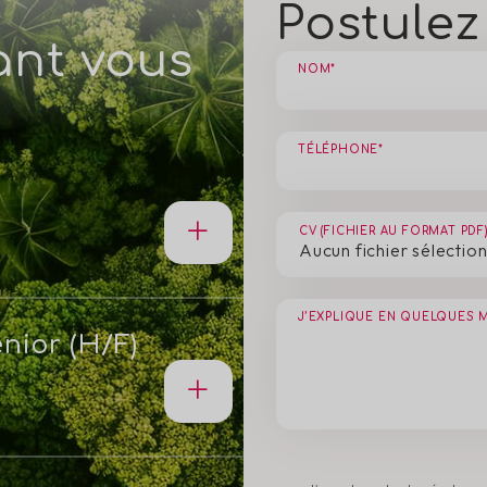
Postule
ant vous
NOM*
TÉLÉPHONE*
CV (FICHIER AU FORMAT PDF)
Aucun fichier sélectio
J’EXPLIQUE EN QUELQUES 
nior (H/F)