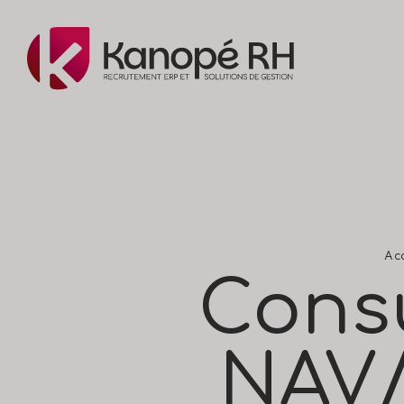
Acc
Cons
NAV/